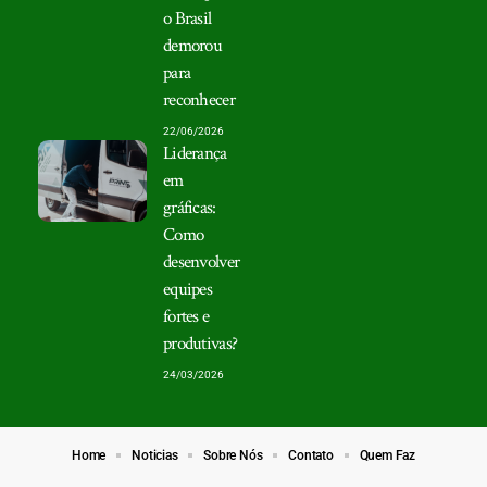
o Brasil
demorou
para
reconhecer
22/06/2026
Liderança
em
gráficas:
Como
desenvolver
equipes
fortes e
produtivas?
24/03/2026
Home
Noticias
Sobre Nós
Contato
Quem Faz