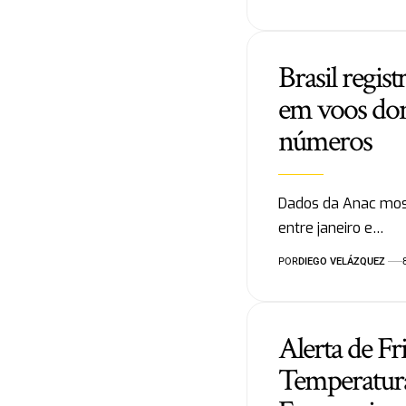
Brasil regist
em voos dom
números
Dados da Anac mos
entre janeiro e…
POR
DIEGO VELÁZQUEZ
Alerta de Fr
Temperatura