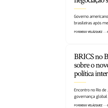
negociação s
Governo americano
brasileiras após m
POR
DIEGO VELÁZQUEZ
BRICS no Bra
sobre o nov
política inte
Encontro no Rio de 
governança global
POR
DIEGO VELÁZQUEZ