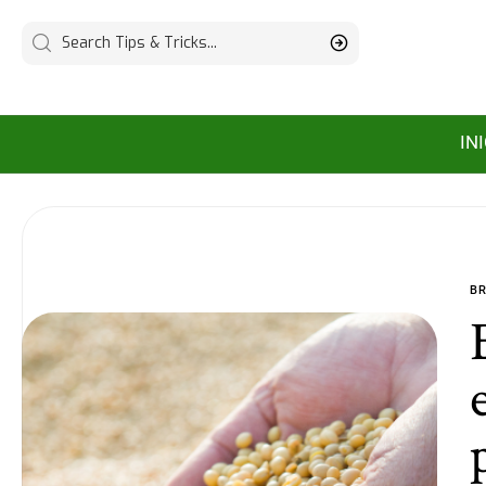
IN
BR