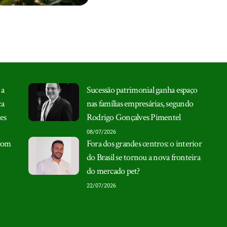
 a
Sucessão patrimonial ganha espaço
ça
nas famílias empresárias, segundo
es
Rodrigo Gonçalves Pimentel
08/07/2026
 com
Fora dos grandes centros: o interior
do Brasil se tornou a nova fronteira
do mercado pet?
22/07/2026