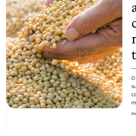
O 
su
co
m
PO