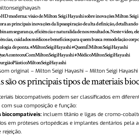
ltonseigihayash
 HD moderna: visão de Milton Seigi Hayashi sobre inovações Milton Seig
ora as principais inovações da lipoaspiração de alta definição, detalhando
inam segurança, eficiência e naturalidade nos resultados. Neste vídeo, el
ências, cuidados médicos e benefícios para quem busca remodelação corp
ologia de ponta.
#MiltonSeigiHayashi
#QuemÉMiltonSeigiHayashi
ueAconteceuComMiltonSeigiHayashi
#MédicoMiltonSeigiHayashi
urgiãoPlásticoMiltonSeigiHayashi
om original – Milton Seigi Hayashi – Milton Seigi Hayashi
s são os principais tipos de materiais bi
eriais biocompatíveis podem ser classificados em diferent
 com sua composição e função:
 biocompatíveis:
incluem titânio e ligas de cromo-cobal
ados em próteses ortopédicas e implantes dentários pela al
 rejeição.