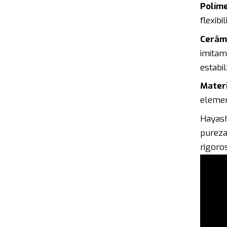
Políme
flexib
Cerâmi
imitam
estabil
Materi
elemen
Hayash
pureza
rigoro