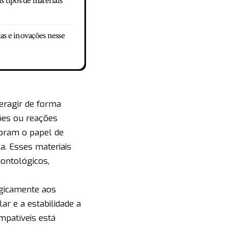
is tipos de materiais
ias e inovações nesse
teragir de forma
ões ou reações
mpram o papel de
a. Esses materiais
ontológicos,
ogicamente aos
ar e a estabilidade a
mpatíveis está