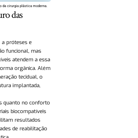
o da cirurgia plástica moderna.
uro das
 a próteses e
ão funcional, mas
tíveis atendem a essa
 forma orgânica. Além
eração tecidual, o
utura implantada,
es quanto no conforto
riais biocompatíveis
ilitam resultados
ades de reabilitação
tica.