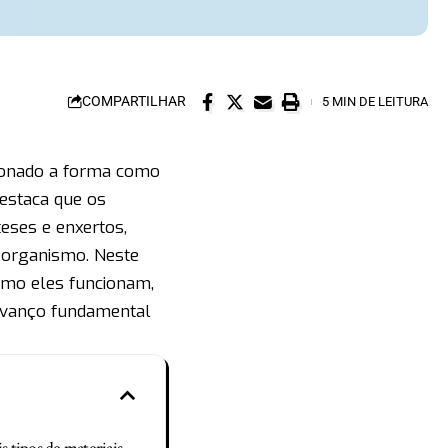
COMPARTILHAR
5 MIN DE LEITURA
cionado a forma como
destaca que os
eses e enxertos,
 organismo. Neste
como eles funcionam,
avanço fundamental