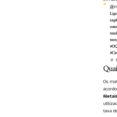
@mi
Lipo
expl
comb
tend
tecn
#OQ
#Cir
♬ s
Quai
Os mat
acordo
Metais
utiliz
taxa de