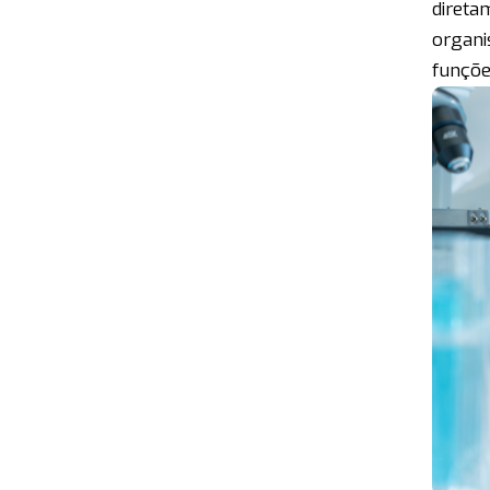
direta
organi
funçõe