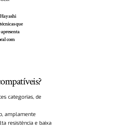
i Hayashi
 técnicas que
e apresenta
oral com
ocompatíveis?
es categorias, de
to, amplamente
ta resistência e baixa