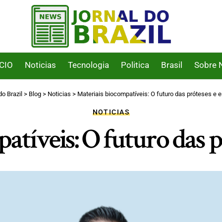
ICIO
Noticias
Tecnologia
Politica
Brasil
Sobre 
do Brazil
>
Blog
>
Noticias
>
Materiais biocompatíveis: O futuro das próteses e 
NOTICIAS
atíveis: O futuro das p