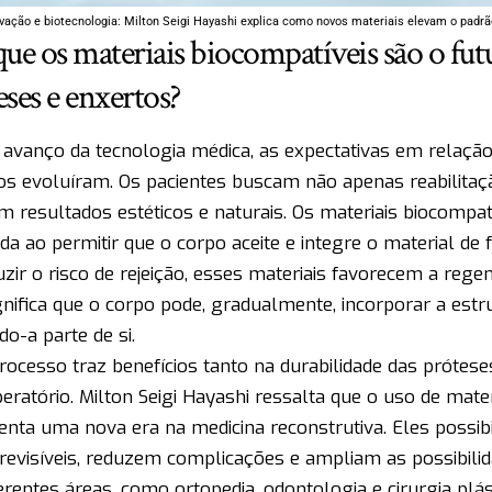
vação e biotecnologia: Milton Seigi Hayashi explica como novos materiais elevam o padrã
que os materiais biocompatíveis são o fut
eses e enxertos?
avanço da tecnologia médica, as expectativas em relação
os evoluíram. Os pacientes buscam não apenas reabilitaç
 resultados estéticos e naturais. Os materiais biocompa
a ao permitir que o corpo aceite e integre o material de
uzir o risco de rejeição, esses materiais favorecem a regen
gnifica que o corpo pode, gradualmente, incorporar a estr
do-a parte de si.
rocesso traz benefícios tanto na durabilidade das prótes
eratório. Milton Seigi Hayashi ressalta que o uso de mate
enta uma nova era na medicina reconstrutiva. Eles possib
revisíveis, reduzem complicações e ampliam as possibilid
erentes áreas, como ortopedia, odontologia e cirurgia plás