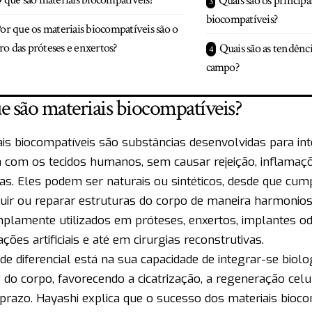
Quais são os principa
biocompatíveis?
or que os materiais biocompatíveis são o
ro das próteses e enxertos?
Quais são as tendênc
campo?
e são materiais biocompatíveis?
ais biocompatíveis são substâncias desenvolvidas para in
 com os tecidos humanos, sem causar rejeição, inflamaç
as. Eles podem ser naturais ou sintéticos, desde que cu
tuir ou reparar estruturas do corpo de maneira harmonios
plamente utilizados em próteses, enxertos, implantes od
ações artificiais e até em cirurgias reconstrutivas.
de diferencial está na sua capacidade de integrar-se biol
s do corpo, favorecendo a cicatrização, a regeneração celul
prazo. Hayashi explica que o sucesso dos materiais bioco