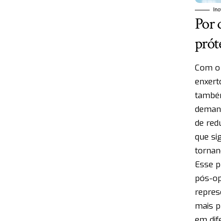
Ino
Por 
prót
Com o 
enxert
também
demand
de red
que si
tornan
Esse p
pós-op
repres
mais p
em dif