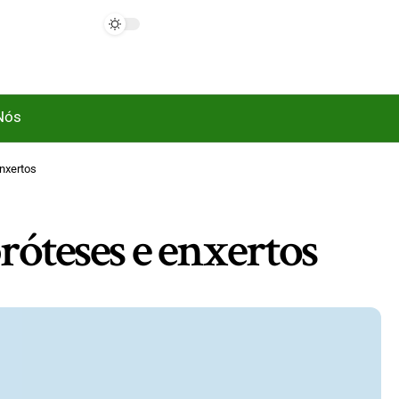
Nós
enxertos
róteses e enxertos