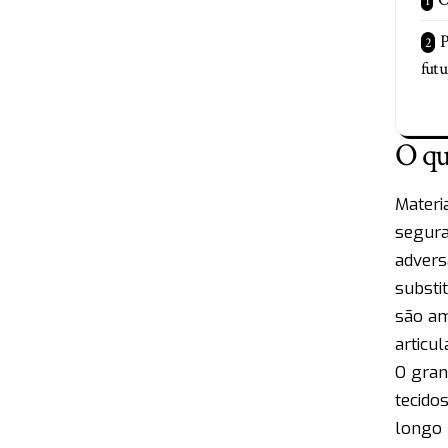
P
futu
O qu
Materi
segura
advers
substi
são am
articul
O gran
tecido
longo 