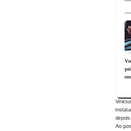
Voc
paí
em
Vinici
instal
depois
Ao pos