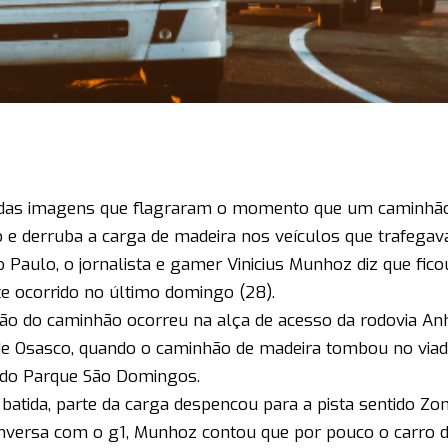
das imagens que flagraram o momento que um caminhão
o e derruba a carga de madeira nos veículos que trafegav
 Paulo, o jornalista e gamer Vinicius Munhoz diz que fi
te ocorrido no último domingo (28).
são do caminhão ocorreu na alça de acesso da rodovia An
de Osasco, quando o caminhão de madeira tombou no viad
 do Parque São Domingos.
batida, parte da carga despencou para a pista sentido Zo
versa com o g1, Munhoz contou que por pouco o carro 