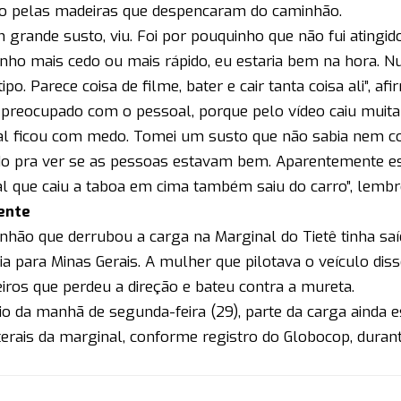
do pelas madeiras que despencaram do caminhão.
m grande susto, viu. Foi por pouquinho que não fui atingi
nho mais cedo ou mais rápido, eu estaria bem na hora. N
ipo. Parece coisa de filme, bater e cair tanta coisa ali”, afi
i preocupado com o pessoal, porque pelo vídeo caiu muita
l ficou com medo. Tomei um susto que não sabia nem co
o pra ver se as pessoas estavam bem. Aparentemente e
l que caiu a taboa em cima também saiu do carro”, lembr
ente
nhão que derrubou a carga na Marginal do Tietê tinha saí
ia para Minas Gerais. A mulher que pilotava o veículo dis
ros que perdeu a direção e bateu contra a mureta.
cio da manhã de segunda-feira (29), parte da carga ainda e
terais da marginal, conforme registro do Globocop, duran