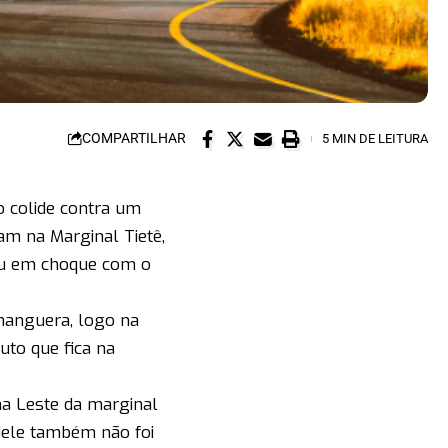
COMPARTILHAR
5 MIN DE LEITURA
 colide contra um
am na Marginal Tietê,
cou em choque com o
hanguera, logo na
uto que fica na
na Leste da marginal
dele também não foi