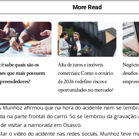
More Read
ê sabe quais são os
Alta de juros e imóveis
Negócios
ses que mais possuem
comerciais: Como o cenário
desafios 
preendedores?
de 2026 redefine riscos e
empree
oportunidades no mercado?
us Munhoz afirmou que na hora do acidente nem se lemb
ada na parte frontal do carro. Só se lembrou da gravação
 de visitar a namorada em Osasco.
tar o vídeo do acidente nas redes sociais, Munhoz teve ma