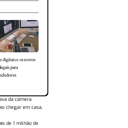
 digitais e os novos
legais para
ndedores
rava da câmera
 ao chegar em casa,
is de 1 milhão de