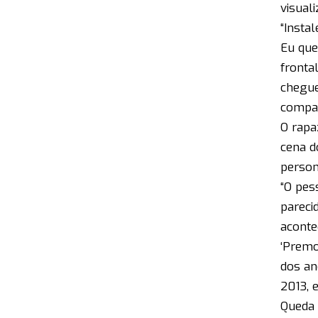
visual
“Insta
Eu que
fronta
chegue
compar
O rapa
cena d
person
“O pes
pareci
acontec
‘Premo
dos an
2013, 
Queda 