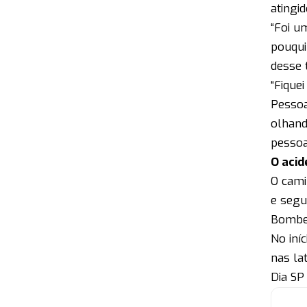
atingi
“Foi u
pouqui
desse t
“Fique
Pessoa
olhand
pessoa
O acid
O cami
e segu
Bombei
No iní
nas la
Dia SP