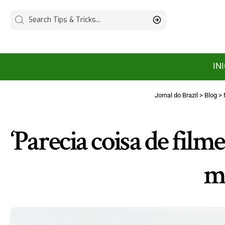
IN
Jornal do Brazil
>
Blog
>
‘Parecia coisa de film
m