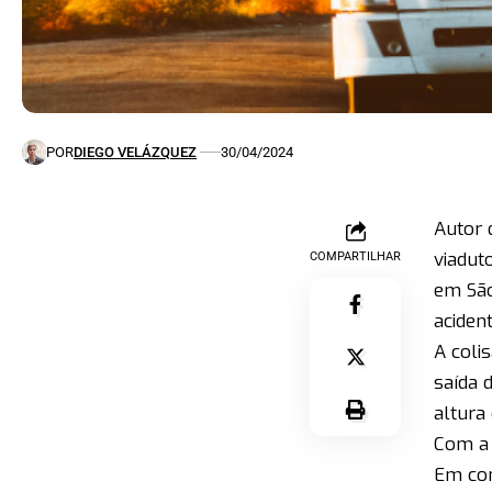
POR
DIEGO VELÁZQUEZ
30/04/2024
Autor 
viadut
COMPARTILHAR
em São
aciden
A coli
saída 
altura
Com a 
Em con