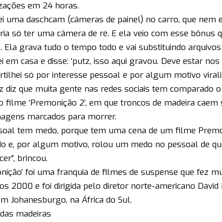
izações em 24 horas.
lei uma daschcam (câmeras de painel) no carro, que nem e
ria só ter uma câmera de ré. E ela veio com esse bônus
l. Ela grava tudo o tempo todo e vai substituindo arquivos
i em casa e disse: ‘putz, isso aqui gravou. Deve estar nos 
tilhei só por interesse pessoal e por algum motivo virali
z diz que muita gente nas redes sociais tem comparado 
o filme ‘Premonição 2’, em que troncos de madeira caem 
agens marcados para morrer.
soal tem medo, porque tem uma cena de um filme Prem
do e, por algum motivo, rolou um medo no pessoal de qu
er”, brincou.
nição’ foi uma franquia de filmes de suspense que fez mu
os 2000 e foi dirigida pelo diretor norte-americano David 
em Johanesburgo, na África do Sul.
das madeiras