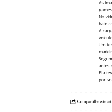
As ima
games 
No víd
bate c
A carg
veículo
Um ter
madeir
Segund
antes 
Ela te
por so
Compartilhe este art