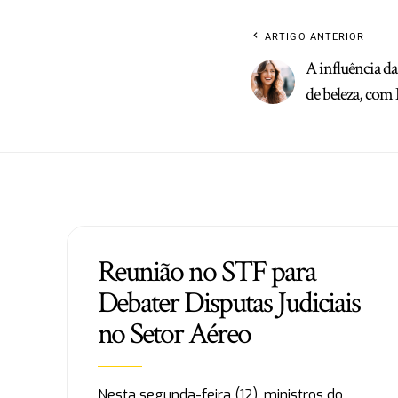
ARTIGO ANTERIOR
A influência da
de beleza, com 
Reunião no STF para
Debater Disputas Judiciais
no Setor Aéreo
Nesta segunda-feira (12), ministros do