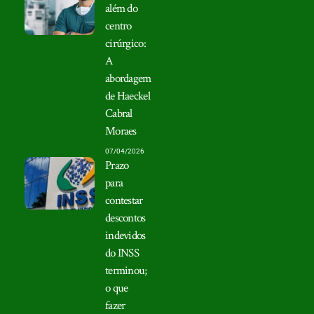
além do
centro
cirúrgico:
A
abordagem
de Haeckel
Cabral
Moraes
07/04/2026
Prazo
para
contestar
descontos
indevidos
do INSS
terminou;
o que
fazer