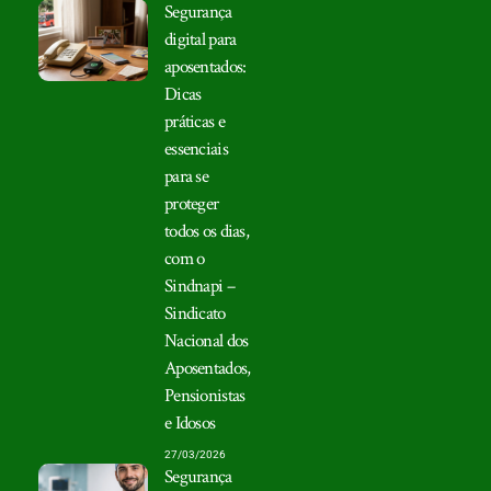
Segurança
digital para
aposentados:
Dicas
práticas e
essenciais
para se
proteger
todos os dias,
com o
Sindnapi –
Sindicato
Nacional dos
Aposentados,
Pensionistas
e Idosos
27/03/2026
Segurança