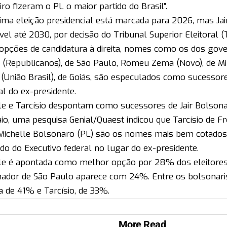
iro fizeram o PL o maior partido do Brasil”.
ima eleição presidencial está marcada para 2026, mas Jai
ível até 2030, por decisão do Tribunal Superior Eleitoral (
pções de candidatura à direita, nomes como os dos gove
s (Republicanos), de São Paulo, Romeu Zema (Novo), de Mi
 (União Brasil), de Goiás, são especulados como sucessor
al do ex-presidente.
le e Tarcísio despontam como sucessores de Jair Bolson
o, uma pesquisa Genial/Quaest indicou que Tarcísio de Fre
ichelle Bolsonaro (PL) são os nomes mais bem cotados
o do Executivo federal no lugar do ex-presidente.
le é apontada como melhor opção por 28% dos eleitores 
ador de São Paulo aparece com 24%. Entre os bolsonarist
ta de 41% e Tarcísio, de 33%.
More Read