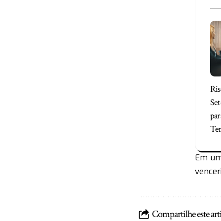
Ris
Set
par
Te
Em um 
vencer
Compartilhe este art