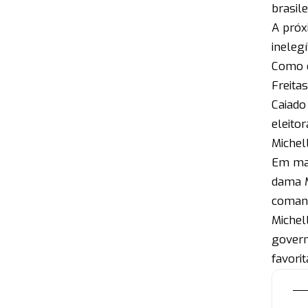
brasile
A próx
ineleg
Como o
Freita
Caiado
eleitor
Michel
Em mai
dama M
comand
Michel
govern
favori