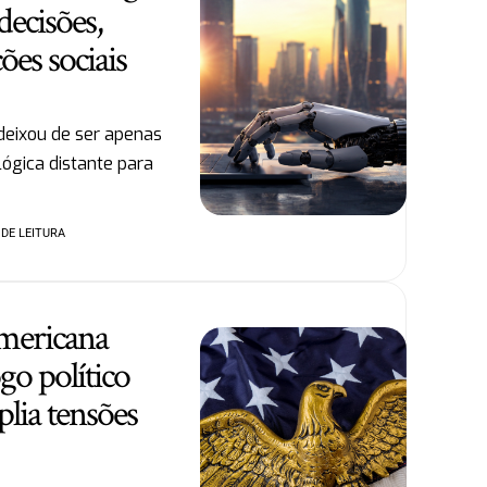
ecisões,
ões sociais
l deixou de ser apenas
ógica distante para
 DE LEITURA
americana
go político
plia tensões