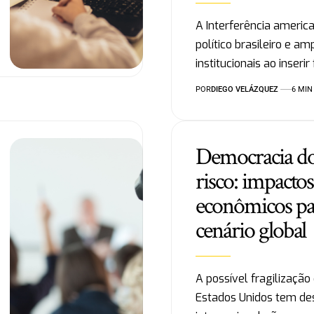
A Interferência americ
político brasileiro e am
institucionais ao inseri
POR
DIEGO VELÁZQUEZ
6 MIN
Democracia d
risco: impactos
econômicos par
cenário global
A possível fragilizaçã
Estados Unidos tem de