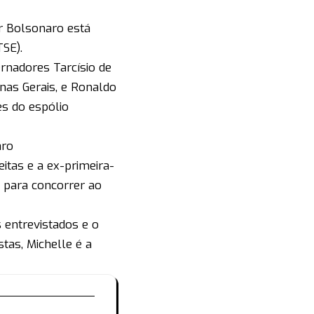
r Bolsonaro está
TSE).
rnadores Tarcísio de
nas Gerais, e Ronaldo
es do espólio
aro
itas e a ex-primeira-
 para concorrer ao
entrevistados e o
as, Michelle é a