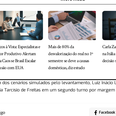
cos à Vista: Especialistas e
Mais de 80% da
Carla Za
or Produtivo Alertam
desvalorização do real no 1º
na Itáli
a Caos se Brasil Escalar
semestre se deve a causas
decisão 
nsão com EUA
domésticas, diz estudo
dos cenários simulados pelo levantamento, Luiz Inácio L
ia Tarcísio de Freitas em um segundo turno por margem 
igo
Facebook