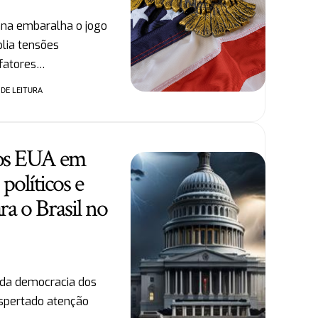
ana embaralha o jogo
plia tensões
r fatores…
 DE LEITURA
os EUA em
 políticos e
a o Brasil no
o da democracia dos
spertado atenção