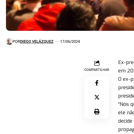
POR
DIEGO VELÁZQUEZ
17/06/2024
Ex-pre
em 20
COMPARTILHAR
O ex-pr
presid
presid
“Nós q
ele nã
decide
propag