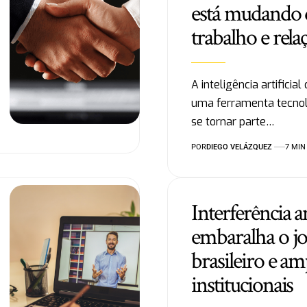
está mudando d
trabalho e relaç
A inteligência artificia
uma ferramenta tecnol
se tornar parte…
POR
DIEGO VELÁZQUEZ
7 MIN
Interferência 
embaralha o jo
brasileiro e am
institucionais