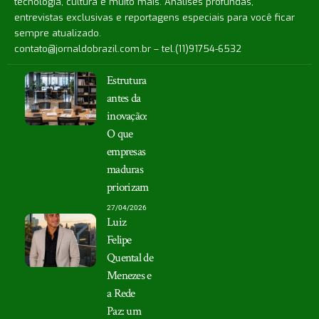
tecnologia, cultura e muito mais. Análises profundas,
entrevistas exclusivas e reportagens especiais para você ficar
sempre atualizado.
contato@jornaldobrazil.com.br
– tel.(11)91754-6532
Estrutura
antes da
inovação:
O que
empresas
maduras
priorizam
27/04/2026
Luiz
Felipe
Quental de
Menezes e
a Rede
Paz: um