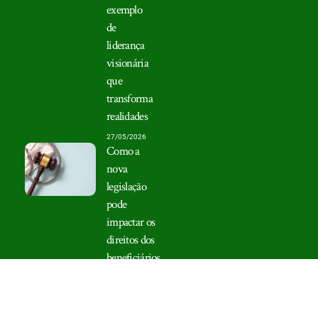
exemplo
de
liderança
visionária
que
transforma
realidades
27/05/2026
Como a
nova
legislação
pode
impactar os
direitos dos
beneficiários
de planos de
saúde?
06/08/2026