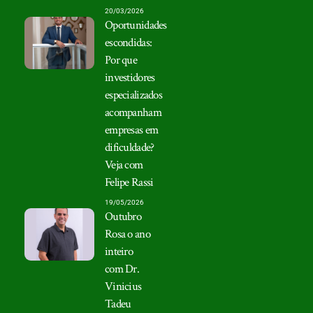
20/03/2026
Oportunidades
escondidas:
Por que
investidores
especializados
acompanham
empresas em
dificuldade?
Veja com
Felipe Rassi
19/05/2026
Outubro
Rosa o ano
inteiro
com Dr.
Vinicius
Tadeu