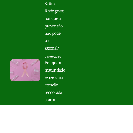
Sattin
Rodrigues:
por que a
prevenção
não pode
ser
sazonal?
01/06/2026
Por que a
maturidade
exige uma
atenção
redobrada
com a
saúde das
mamas?
09/02/2026