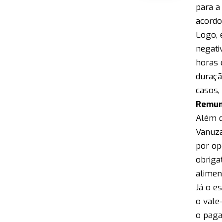
para a
acordo
Logo, 
negati
horas 
duraçã
casos,
Remun
Além d
Vanuza
por op
obriga
alimen
Já o e
o vale
o paga