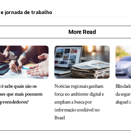
.
 e jornada de trabalho
More Read
ê sabe quais são os
Notícias regionais ganham
Blindado
ses que mais possuem
força no ambiente digital e
da segu
preendedores?
ampliam a busca por
aluguel 
informação confiável no
Brasil