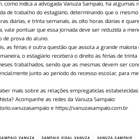
m, como indica a advogada Vanuza Sampaio, há algumas r
ada de trabalho do estagiário, determinando que o mesmo
ras diárias, e trinta semanais, às oito horas diárias e qua
a, vale pontuar que essa jornada deve ser reduzida a me
o de prova do aluno.
s, as férias é outra questão que assola a grande maioria 
aneira, o estagiário receberá o direito às férias de trinta
eses trabalhados, sendo que as mesmas devem ser con
encialmente junto ao período do recesso escolar, para m
aber mais sobre as relações empregatícias estabelecidas 
hista? Acompanhe as redes da Vanuza Sampaio:
torio.vanuzasampaio e
https://vanuzasampaio.com.br
SAMPAIO VANUZA
SAMPAIO VIDAL VANUZA
VANUZA SAMPAIO