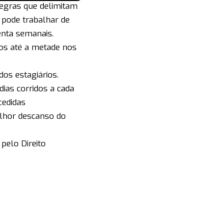
egras que delimitam
 pode trabalhar de
renta semanais.
nos até a metade nos
dos estagiários.
 dias corridos a cada
cedidas
elhor descanso do
pelo Direito