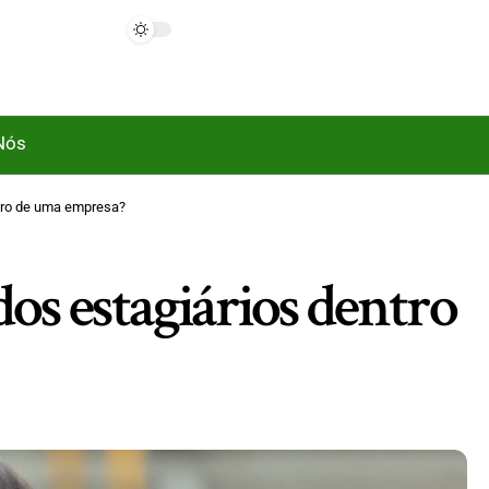
Nós
entro de uma empresa?
 dos estagiários dentro