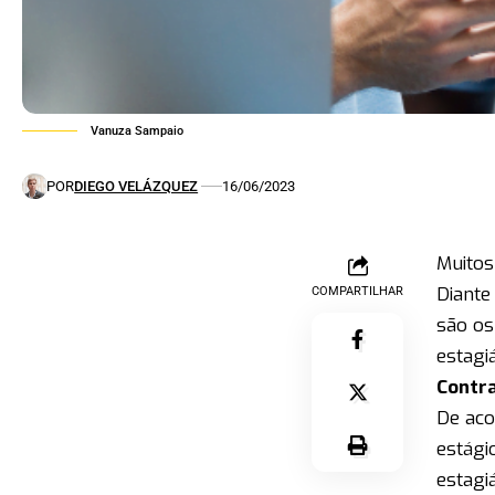
Vanuza Sampaio
POR
DIEGO VELÁZQUEZ
16/06/2023
Muitos
Diante
COMPARTILHAR
são os
estagi
Contra
De aco
estági
estagi