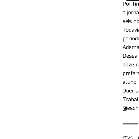
Por fi
a jorn
seis ho
Todavi
períod
Ademai
Dessa m
doze m
prefer
aluno.
Quer s
Trabal
@escri
TAG: