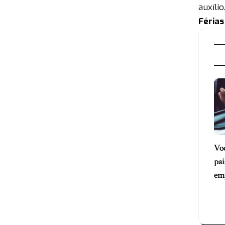
auxílio
Férias
Voc
paí
em