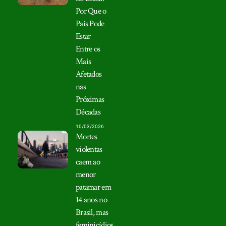
Por Que o
País Pode
Estar
Entre os
Mais
Afetados
nas
Próximas
Décadas
10/03/2026
Mortes
violentas
caem ao
menor
patamar em
14 anos no
Brasil, mas
feminicídios