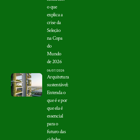
o que
explica a
crise da
Seleção
na Copa
do
Mundo
de 2026
06/07/2026
Arquitetura
sustentável:
Entenda o
que é e por
que ela é
essencial
para o
futuro das
cidades