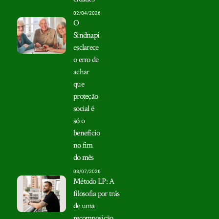
02/04/2026
O
Sindnapi
esclarece
o erro de
achar
que
proteção
social é
só o
benefício
no fim
do mês
03/07/2026
Método LP: A
filosofia por trás
de uma
recomposição